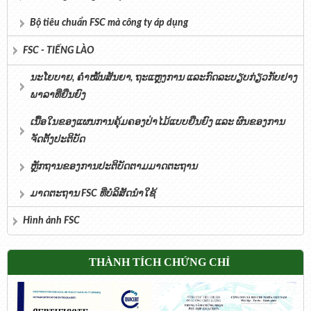
Bộ tiêu chuẩn FSC mà công ty áp dụng
FSC - TIẾNG LÀO
ນະໂຍບາຍ, ຄໍາໝັ້ນສັນຍາ, ຖະແຫຼງການ ແລະກົດລະບຽບກ່ຽວກັບຢາງ
ພາລາທີ່ຍືນຍົງ
ເນື້ອໃນຂອງແຜນການຄຸ້ມຄອງປ່າໄມ້ແບບຍືນຍົງ ແລະ ຜົນຂອງການ
ຈັດຕັ້ງປະຕິບັດ
ຫຼັກຖານຂອງການປະຕິບັດຕາມມາດຕະຖານ
ມາດຕະຖານ FSC ທີ່ບໍລິສັດນຳໃຊ້
Hình ảnh FSC
THÀNH TÍCH CHỨNG CHỈ