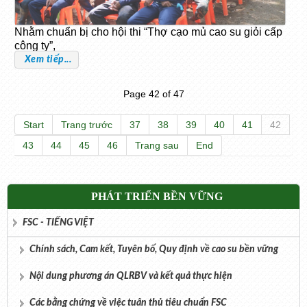
Nhằm chuẩn bị cho hội thi “Thợ cạo mủ cao su giỏi cấp
công ty”,
Xem tiếp...
Page 42 of 47
Start
Trang trước
37
38
39
40
41
42
43
44
45
46
Trang sau
End
PHÁT TRIỂN BỀN VỮNG
FSC - TIẾNG VIỆT
Chính sách, Cam kết, Tuyên bố, Quy định về cao su bền vững
Nội dung phương án QLRBV và kết quả thực hiện
Các bằng chứng về việc tuân thủ tiêu chuẩn FSC