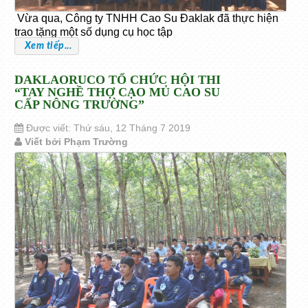
Vừa qua, Công ty TNHH Cao Su Đaklak đã thực hiện
trao tặng một số dụng cụ học tập
Xem tiếp...
DAKLAORUCO TỔ CHỨC HỘI THI
“TAY NGHỀ THỢ CẠO MỦ CAO SU
CẤP NÔNG TRƯỜNG”
Được viết: Thứ sáu, 12 Tháng 7 2019
Viết bởi Phạm Trường