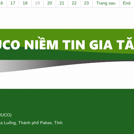
16
17
18
19
20
21
22
23
Trang sau
End
ORUCO)
a Luống, Thành phố Pakse, Tỉnh