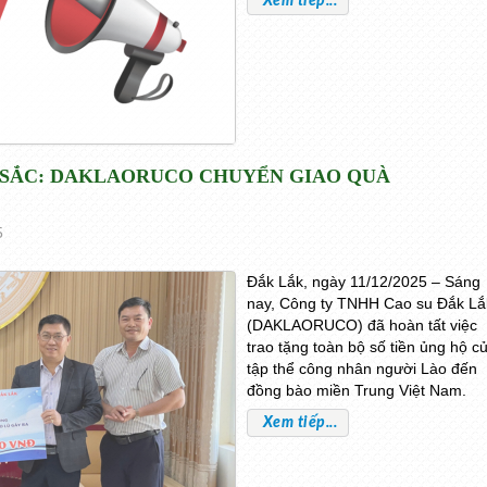
Xem tiếp...
U SẮC: DAKLAORUCO CHUYỂN GIAO QUÀ
5
Đắk Lắk, ngày 11/12/2025 – Sáng
nay, Công ty TNHH Cao su Đắk Lắ
(DAKLAORUCO) đã hoàn tất việc
trao tặng toàn bộ số tiền ủng hộ c
tập thể công nhân người Lào đến
đồng bào miền Trung Việt Nam.
Xem tiếp...