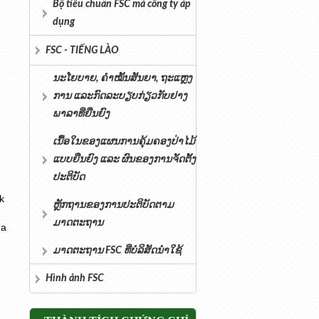
Bộ tiêu chuẩn FSC mà công ty áp
dụng
FSC - TIẾNG LÀO
ນະໂຍບາຍ, ຄໍາໝັ້ນສັນຍາ, ຖະແຫຼງ
ການ ແລະກົດລະບຽບກ່ຽວກັບຢາງ
ພາລາທີ່ຍືນຍົງ
ເນື້ອໃນຂອງແຜນການຄຸ້ມຄອງປ່າໄມ້
ແບບຍືນຍົງ ແລະ ຜົນຂອງການຈັດຕັ້ງ
ປະຕິບັດ
k
ຫຼັກຖານຂອງການປະຕິບັດຕາມ
ມາດຕະຖານ
ủa
ມາດຕະຖານ FSC ທີ່ບໍລິສັດນຳໃຊ້
Hình ảnh FSC