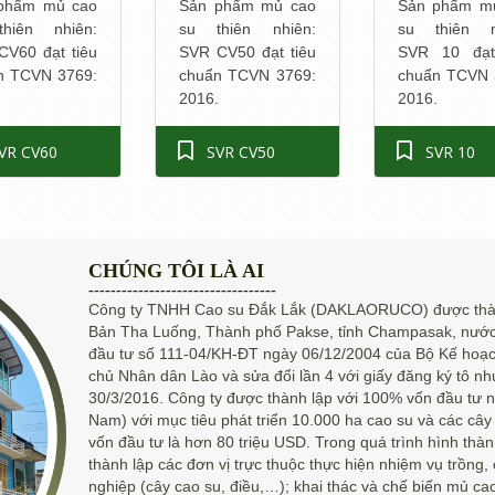
phẩm mủ cao
Sản phẩm mủ cao
Sản phẩm m
hiên nhiên:
su thiên nhiên:
su thiên n
CV60 đạt tiêu
SVR CV50 đạt tiêu
SVR 10 đạt
n TCVN 3769:
chuẩn TCVN 3769:
chuẩn TCVN 
.
2016.
2016.
VR CV60
SVR CV50
SVR 10
CHÚNG TÔI LÀ AI
----------------------------------
Công ty TNHH Cao su Đắk Lắk (DAKLAORUCO) được thành
Bản Tha Luống, Thành phố Pakse, tỉnh Champasak, nư
đầu tư số 111-04/KH-ĐT ngày 06/12/2004 của Bộ Kế hoạ
chủ Nhân dân Lào và sửa đổi lần 4 với giấy đăng ký tô 
30/3/2016. Công ty được thành lập với 100% vốn đầu tư
Nam) với mục tiêu phát triển 10.000 ha cao su và các cây
vốn đầu tư là hơn 80 triệu USD. Trong quá trình hình thành
thành lập các đơn vị trực thuộc thực hiện nhiệm vụ trồng
nghiệp (cây cao su, điều,…); khai thác và chế biến mủ ca