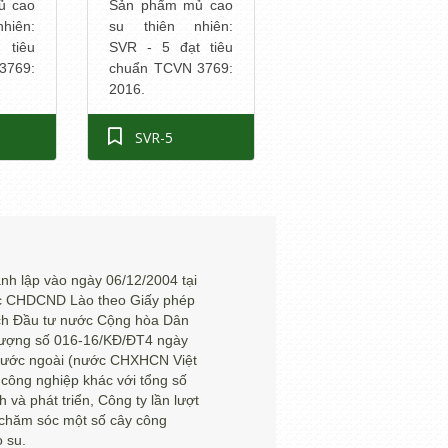
Sản phẩm mủ cao
ủ cao
su thiên nhiên:
hiên:
SVR - 5 đạt tiêu
 tiêu
chuẩn TCVN 3769:
3769:
2016.
SVR-5
 lập vào ngày 06/12/2004 tại
ớc CHDCND Lào theo Giấy phép
ch Đầu tư nước Cộng hòa Dân
nhượng số 016-16/KĐ/ĐT4 ngày
 nước ngoài (nước CHXHCN Việt
 công nghiệp khác với tổng số
 và phát triển, Công ty lần lượt
, chăm sóc một số cây công
o su.