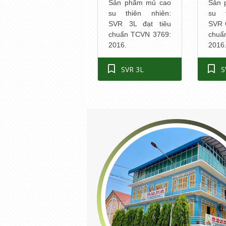
Sản phẩm mủ cao
Sản 
su thiên nhiên:
su t
SVR 3L đạt tiêu
SVR 
chuẩn TCVN 3769:
chuẩ
2016.
2016
SVR 3L
S