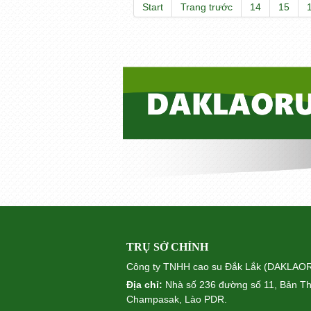
Start
Trang trước
14
15
TRỤ SỞ CHÍNH
Công ty TNHH cao su Đắk Lắk (DAKLA
Địa chỉ:
Nhà số 236 đường số 11, Bản Th
Champasak, Lào PDR.