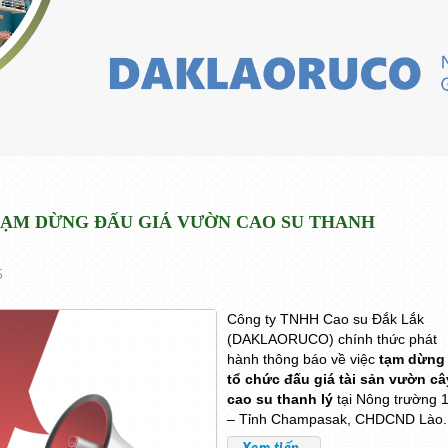
ẠM DỪNG ĐẤU GIÁ VƯỜN CAO SU THANH
5
Công ty TNHH Cao su Đắk Lắk
(DAKLAORUCO) chính thức phát
hành thông báo về việc
tạm dừng
tổ chức đấu giá tài sản vườn câ
cao su thanh lý
tại Nông trường 
– Tỉnh Champasak, CHDCND Lào.