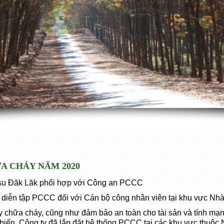
A CHÁY NĂM 2020
su Đăk Lăk phối hợp với Công an PCCC
diễn tập PCCC đối với Cán bộ công nhân viên tại khu vực Nhà
 chữa cháy, cũng như đảm bảo an toàn cho tài sản và tính m
 biến, Công ty đã lắp đặt hệ thống PCCC tại các khu vực thuộ