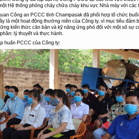
 một Hệ thống phòng cháy chữa cháy khu vực Nhà máy với các tr
 quan Công an PCCC tỉnh Champasak đã phối hợp tổ chức buổ
ây là một hoạt động thường niên của Công ty, vì mục tiêu đảm b
ững kiến thức căn bản và kỹ năng ứng phó đối với một số sự cố
 phần: lý thuyết và thực hành.
 tập huấn PCCC của Công ty: