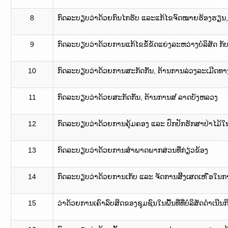
8
ກົດລະບຽບວ່າດ້ວຍກົນໄກຮັບ ແລະແກ້ໄຂຈົດໝາຍຮ້ອງຮຽນ,
9
ກົດລະບຽບວ່າດ້ວຍການແກ້ໄຂຂໍ້ຂັດແຍ່ງລະຫວ່າງບໍລິສັດ ກັບ 
10
ກົດລະບຽບວ່າດ້ວຍການສະກັດກັັນ, ຕ້ານການລ່ວງລະເມີດທ
11
ກົດລະບຽບວ່າດ້ວຍສະກັດກັັນ, ຕ້ານການສ ໍລາດບັງຫລວງ
12
ກົດລະບຽບວ່າດ້ວຍການຄຸ້ມຄອງ ແລະ ປົກປັກຮັກສາປ່າໄມ້
13
ກົດລະບຽບວ່າດ້ວຍການສຳພາດພາກສ່ວນທີ່ກ່ຽວຂ້ອງ
14
ກົດລະບຽບວ່າດ້ວຍການເກັບ ແລະ ຈັດການສິິງເສດເຫ ືອໃນກ
15
ວ່າດ້ວຍການເຄົາລົບສິດຂອງຊຸມຊົນໃນພື້ນທີ່ທີ່ບໍລິສັດດຳເນີ