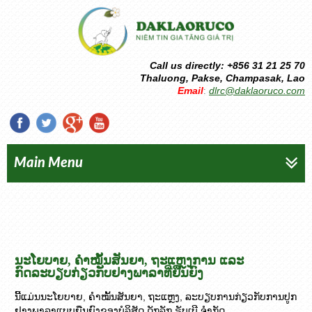
Call us directly: +856 31 21 25 70
Thaluong, Pakse, Champasak, Lao
Email
dlrc@daklaoruco.com
:
Main Menu
ນະໂຍບາຍ, ຄໍາໝັ້ນສັນຍາ, ຖະແຫຼງການ ແລະ
ກົດລະບຽບກ່ຽວກັບຢາງພາລາທີ່ຍືນຍົງ
ນີ້ແມ່ນນະໂຍບາຍ, ຄໍາໝັ້ນສັນຍາ, ຖະແຫຼງ, ລະບຽບການກ່ຽວກັບການປູກ
ຢາງພາລາແບບຍືນຍົງຂອງບໍລິສັດ ດັກລັກ ຣັບເບີ ຈຳກັດ