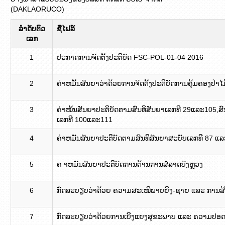
(DAKLAORUCO)
ລໍາດັບຕົວ
ຊື່ໄຟລ໌
ເລກ
1
ປະກາດການຈັດຕັ້ງປະຕິບັດ FSC-POL-01-04 2016
2
ຄໍາຫມັ້ນສັນຍາວ່າດ້ວຍການຈັດຕັ້ງປະຕິບັດການຄຸ້ມຄອງປ
3
ຄຳໝັ້ນສັນຍາປະຕິບັດຕາມສົນທິສັນຍາເລກທີ 29ແລະ105,ສົ
ເລກທີ 100ແລະ111
4
ຄໍາຫມັັນສັນຍາປະຕິບັດຕາມສົນທິສັນຍາສະບັບເລກທີ 87 ແລ
5
ຄ າຫມັັນສັນຍາປະຕິບັດການຕ້ານການສໍໍລາດບັງຫຼວງ
6
ກົດ​ລະ​ບຽບວ່າ​ດ້ວຍ ຄວາມສະເໝີພາບຍິງ-ຊາຍ ແລະ ການ
7
ກົດລະບຽບວ່າດ້ວຍການເບິິງແຍງສຸຂະພາບ ແລະ ຄວາມປອ