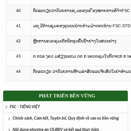
40
ກົດລະບຽບວ່າດ້ວຍການຄ ຸມຄອງເຄ ືອງໝາຍການຄ້າຳFSC
41
ມຄ ູມືກຳນຄຸຸມຄອງຄຸນນະພຳບຕຳມມຳດຕະຖຳນ FSC-STD
42
ຫຼັກການຄວບຄຸມເຕັກນິກຂຸດຄົ້ນນ້ຳຢາງໃນສວນຢາງ
43
​ຕ ​ຕະ​ລ ງຄວ ມສ່ຽງ​ແລະ​ມ ດ​ຕ ກ ນຄວບຄຸມໃນກິດຈະກ ກ ນຄ
44
ກົດລະບຽບ ວ່າດ້ວຍ​ການ​ຫ້າມ​ລ່າ​ສັດ​ແລະ​​ຈັບ​ສັດ​ໃນ​ປ່າ​ທໍາ​
PHÁT TRIỂN BỀN VỮNG
FSC - TIẾNG VIỆT
Chính sách, Cam kết, Tuyên bố, Quy định về cao su bền vững
Nội dung phương án QLRBV và kết quả thực hiện