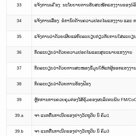
33
ແຈ້ງການເລ ືອງ: ນະໂຍບາຍການຮັບສະໝັກແຮງງານຂອງບໍລິ
34
ແຈ້ງການເລືືອງ: ຂໍໍການົດດ້ານຄວາມປອດໄພແຮງງານ ແລະ ກາ
35
ແຈ້ງການວ່າດ້ວຍເຜີຍແຜ່ກົດລະບຽບກ່ຽວກັບການໃສ່ລະບຽ
36
ກົດລະບຽບວ່າດ້ວຍຄວາມປອດໄພແລະສຸຂະພາບແຮງງານ
37
ກົດລະບຽບວ່າດ້ວຍການສະໜອງຂໍ້ມູນໃຫ້ແກ່ຜູ້ອອກແຮງງາ
38
ກົດລະບຽບວ່າດ້ວຍການຮ້ອງຟ້ອງ
39
ຫຼັກການການຄວບຄຸມຕ່ອງໂສ້ຄຸ້ມຄອງຜະລິດຕະພັນ FM/Co
39.a
ຈາ​ ແນກຕົືນກາເນີດຂອງຢາງວັດຖຸດິບ​​ ນິ​ ຄົມ​1
39.b
ຈາ​ ແນກຕົືນກາເນີດຂອງຢາງວັດຖຸດິບ​​ ນິ​ ຄົມ​3