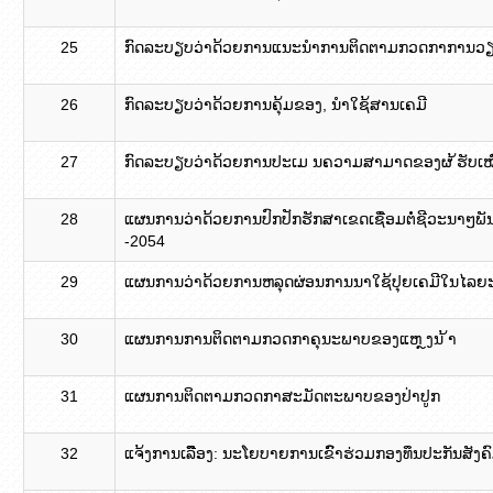
25
ກົດລະບຽບວ່າດ້ວຍການແນະນຳການຕິດຕາມກວດກາການວຽກງ
26
ກົດລະບຽບວ່າດ້ວຍການຄຸ້ມຂອງ, ນຳໃຊ້ສານເຄມີ
27
ກົດລະບຽບວ່າດ້ວຍການປະເມ ນຄວາມສາມາດຂອງຜ ້ຮັບເໝ
28
ແຜນການວ່າດ້ວຍການປົກປັກຮັກສາເຂດເຊື່ອມຕໍ່ຊີວະນາ
-2054
29
ແຜນການວ່າດ້ວຍການຫລຸດຜ່ອນການນາໃຊ້ປຸຍເຄມີໃນໄລຍ
30
ແຜນການການຕິດຕາມກວດກາຄຸນະພາບຂອງແຫ ຼງນ ້າ
31
ແຜນການຕິດຕາມກວດກາສະມັດຕະພາບຂອງປ່າປູກ
32
ແຈ້ງການເລືືອງ: ນະໂຍບາຍການເຂົົາຮ່ວມກອງທຶນປະກັນສັ