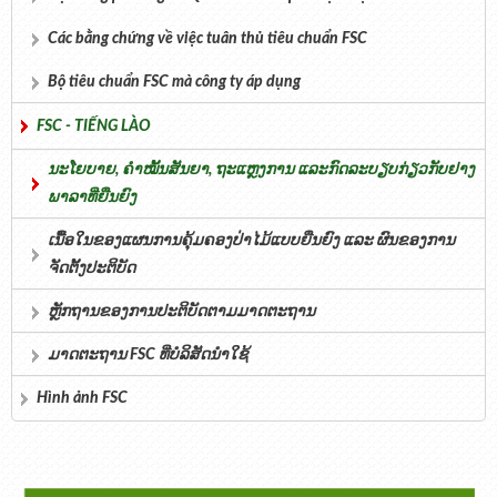
Các bằng chứng về việc tuân thủ tiêu chuẩn FSC
Bộ tiêu chuẩn FSC mà công ty áp dụng
FSC - TIẾNG LÀO
ນະໂຍບາຍ, ຄໍາໝັ້ນສັນຍາ, ຖະແຫຼງການ ແລະກົດລະບຽບກ່ຽວກັບຢາງ
ພາລາທີ່ຍືນຍົງ
ເນື້ອໃນຂອງແຜນການຄຸ້ມຄອງປ່າໄມ້ແບບຍືນຍົງ ແລະ ຜົນຂອງການ
ຈັດຕັ້ງປະຕິບັດ
ຫຼັກຖານຂອງການປະຕິບັດຕາມມາດຕະຖານ
ມາດຕະຖານ FSC ທີ່ບໍລິສັດນຳໃຊ້
Hình ảnh FSC