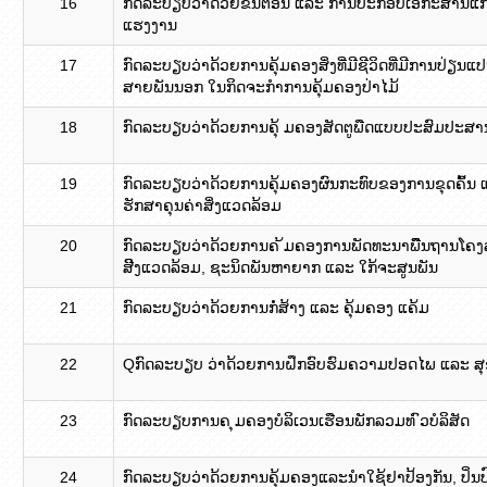
16
ກົດລະບຽບວ່າດ້ວຍຂັ້ນຕອນ ແລະ ການປະກອບເອກະສານແກ້ໄຂຂ
ແຮງງານ
17
ກົດລະບຽບວ່າດ້ວຍການຄຸ້ມຄອງສິ່ງທີ່ມີຊີວິດທີ່ມີການປ່ຽນ
ສາຍພັນນອກ ໃນກິດຈະກໍາການຄຸ້ມຄອງປ່າໄມ້
18
ກົດລະບຽບວ່າດ້ວຍການຄຸ້ ມຄອງສັດຕູພືດແບບປະສົມປະສາ
19
ກົດລະບຽບວ່າດ້ວຍການຄຸ້ມຄອງຜົນກະທົບຂອງການຂຸດຄົ້ນ ແລ
ຮັກສາຄຸນຄ່າສິ່ງແວດລ້ອມ
20
ກົດລະບຽບວ່າດ້ວຍການຄ ້ມຄອງການພັດທະນາພືືນຖານໂຄງລ່າງ
ສິີງແວດລ້ອມ, ຊະນິດພັນຫາຍາກ ແລະ ໃກ້ຈະສູນພັນ
21
ກົດລະບຽບວ່າດ້ວຍການກໍ່ສ້າງ ແລະ ຄຸ້ມຄອງ ແຄ້ມ
22
Qກົດລະບຽບ ວ່າດ້ວຍການຝຶກອົບຮົມຄວາມປອດໄພ ແລະ 
23
ກົດລະບຽບການຄ ຸມຄອງບໍລິເວນເຮືອນພັກລວມທ ົວບໍລິສັດ
24
ກົດລະບຽບວ່າດ້ວຍການຄຸ້ມຄອງແລະນຳໃຊ້ຢາປ້ອງກັນ, ປິ່ນປ