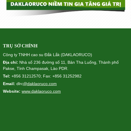
TRỤ SỞ CHÍNH
Công ty TNHH cao su Đắk Lắk (DAKLAORUCO)
Địa chỉ:
Nhà số 236 đường số 11, Bản Tha Luống, Thành phố
Pakse, Tỉnh Champasak, Lào PDR.
Tel:
+856 31212570; Fax: +856 31252982
Email:
dlrc
@daklaoruco.com
Website:
www.daklaoruco.com