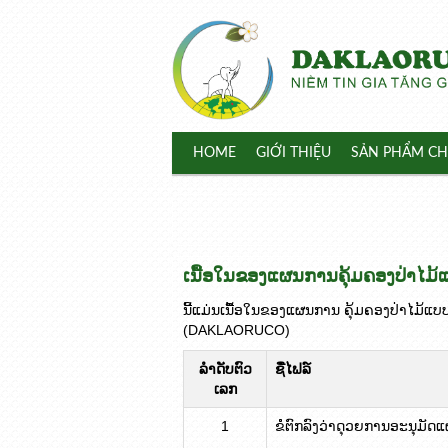
HOME
GIỚI THIỆU
SẢN PHẨM CH
ເນື້ອໃນຂອງແຜນການຄຸ້ມຄອງປ່າໄມ້ແ
ນີ້ແມ່ນເນື້ອໃນຂອງແຜນການ ຄຸ້ມຄອງປ່າໄມ້ແບບຍ
(DAKLAORUCO)
ລໍາດັບຕົວ
ຊື່ໄຟລ໌
ເລກ
1
ຂໍໍຕົກລົງວ່າດຸວຍການອະນຸມັດ