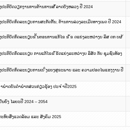
ັ້ງປະຕິບັດວຽກງານການຕ້ານການສ ໍ້ລາດບັງຫລວງ ປີ 2024
້ງປະຕິບັດກົດລະບຽບການສະກັດກັັ້ນ, ຕ້ານການລ່ວງລະເມີດທາງເພດ ປີ 2024
້ງປະຕິບັດກົດລະບຽບຂ ັ້ນຕອນການແກ້ໄຂ ຂ ໍ້ຂ ດແຍ່ງລະຫວ່າງບ ລິສ ດກ ບຜ ້
້ງປະຕິບັດກົດລະບຽບ ການແກ້ໄຂຂ ໍ້ຂັດແຍ່ງລະຫວ່າງບ ລິສັດ ກັບ ຊຸມຊົນທ້ອງ
ັັ້ງປະຕິບັດກົດລະບຽບການເບ ິ່ງແຍງສຸຂະພາບ ແລະ ຄວາມປອດໄພແຮງງານ ປີ
 ຳພຳດບັນດຳພຳກສ່ວນກ່ຽວຂຸ້ອງ ປະຈ ຳປີ
2025
ືນຍົງ ໄລຍະປີ
2024 – 2054
ນກະທົບສິ່ງແວດລ້ອມ ແລະ ສັງຄົມ 2025