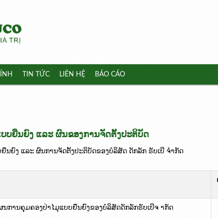
ÍNH
TIN TỨC
LIÊN HỆ
BÁO CÁO
ບບຍືນຍົງ ແລະ ຜົນຂອງການຈັດຕັ້ງປະຕິບັດ
ືນຍົງ ແລະ ຜົນການຈັດຕັ້ງປະຕິບັດຂອງບໍລິສັດ ດັກລັກ ຣັບເບີ ຈຳກັດ
ແຜນການຄຸຸມຄອງປ່າໄມຸແບບຍືນຍົງຂອງບໍລິສັດດັກລັກຣັບເບີຈ າກັດ