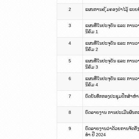
2
ແຜນການຄ ຸ້ມຄອງປ່າໄມຸ້ ແບບ
3
ແຜນທີ່ໃນປະຈຸບັນ ແລະ ການ
ນິຄົມ 1
4
ແຜນທີ່ໃນປະຈຸບັນ ແລະ ການ
ນິຄົມ 2
5
ແຜນທີ່ໃນປະຈຸບັນ ແລະ ການ
ນິຄົມ 3
6
ແຜນທີ່ໃນປະຈຸບັນ ແລະ ການ
ນິຄົມ 4
7
ບົດບັນທຶກກອງປະຊຸມປຶກສຳຫຳ
8
ບົດລາຍງານ ການປະເມີນຜົນກະທົ
9
ບົດລາຍງານວ່າດ້ວຍການຈັດຕ
ທຳ ປີ 2024