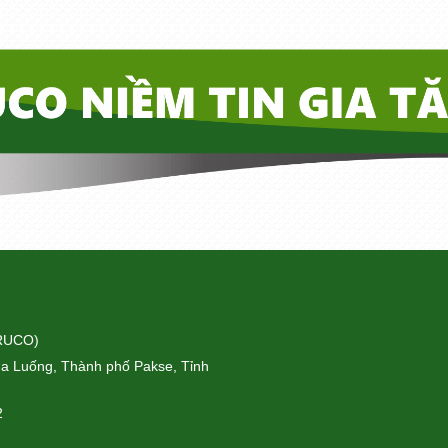
ORUCO)
a Luống, Thành phố Pakse, Tỉnh
2