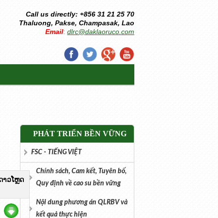
Call us directly: +856 31 21 25 70
Thaluong, Pakse, Champasak, Lao
Email
dlrc@daklaoruco.com
:
PHÁT TRIỂN BỀN VỮNG
FSC - TIẾNG VIỆT
Chính sách, Cam kết, Tuyên bố,
ດາວໂຫຼດ
Quy định về cao su bền vững
Nội dung phương án QLRBV và
kết quả thực hiện