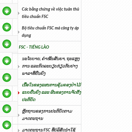
Các bằng chứng về việc tuân thủ
tiêu chuẩn FSC
Bộ tiêu chuẩn FSC mà công ty áp
dụng
FSC - TIẾNG LÀO
ນະໂຍບາຍ, ຄໍາໝັ້ນສັນຍາ, ຖະແຫຼງ
ການ ແລະກົດລະບຽບກ່ຽວກັບຢາງ
ພາລາທີ່ຍືນຍົງ
ເນື້ອໃນຂອງແຜນການຄຸ້ມຄອງປ່າໄມ້
ແບບຍືນຍົງ ແລະ ຜົນຂອງການຈັດຕັ້ງ
ປະຕິບັດ
ຫຼັກຖານຂອງການປະຕິບັດຕາມ
ມາດຕະຖານ
ມາດຕະຖານ FSC ທີ່ບໍລິສັດນຳໃຊ້