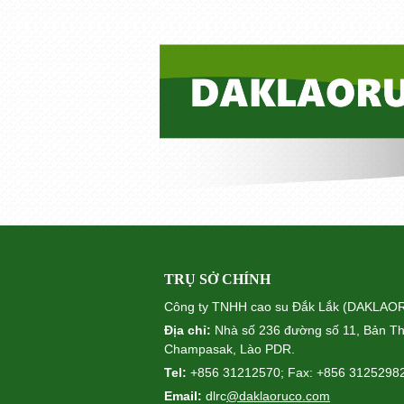
TRỤ SỞ CHÍNH
Công ty TNHH cao su Đắk Lắk (DAKLA
Địa chỉ:
Nhà số 236 đường số 11, Bản Th
Champasak, Lào PDR.
Tel:
+856 31212570; Fax: +856 3125298
Email:
dlrc
@daklaoruco.com