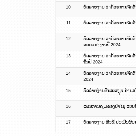
10
ບົດລາຍງານ ວ່າດ້ວຍການຈັດຕັ
11
ບົດລາຍງານ ວ່າດ້ວຍການຈັດຕັັ
12
ບົດລາຍງານ ວ່າດ້ວຍການຈັດຕັັ
ອອກແຮງງານປີ 2024
13
ບົດລາຍງານ ວ່າດ້ວຍການຈັດຕັັ
ຖິິ່ນປີ 2024
14
ບົດລາຍງານ ວ່າດ້ວຍການຈັດຕ
2024
15
ບົດລຳຍງຳນຜົນສະຫ ຼຸບ ກຳນສ
16
ແຜນການຄ ຸມຄອງປ່າໄມຸ ແບບຍ
17
ບົດລາຍງານ ຫົວ​ຂໍ້ ປະເມີນຜົ