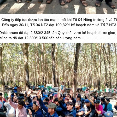
n Công ty tiếp tục được lan tỏa mạnh mẽ khi Tổ 04 Nông trường 2 và 
 Đến ngày 30/11, Tổ 04 NT2 đạt 100,32% kế hoạch năm và Tổ 7 NT3
i, Daklaoruco đã đạt 2.380/2.345 tấn Quy khô, vượt kế hoạch được giao
chúng ta đã đạt 12.590/13.500 tấn sản lượng năm.