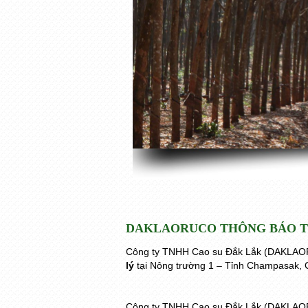
DAKLAORUCO THÔNG BÁO T
Công ty TNHH Cao su Đắk Lắk (DAKLAOR
lý
tại Nông trường 1 – Tỉnh Champasak
Công ty TNHH Cao su Đắk Lắk (DAKLAOR