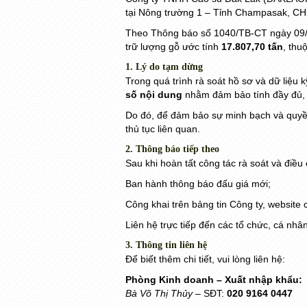
tại Nông trường 1 – Tỉnh Champasak, C
Theo Thông báo số 1040/TB-CT ngày 09/12
trữ lượng gỗ ước tính
17.807,70 tấn
, th
1. Lý do tạm dừng
Trong quá trình rà soát hồ sơ và dữ liệu k
số nội dung
nhằm đảm bảo tính đầy đủ, c
Do đó, để đảm bảo sự minh bạch và quy
thủ tục liên quan.
2. Thông báo tiếp theo
Sau khi hoàn tất công tác rà soát và điều
Ban hành thông báo đấu giá mới;
Công khai trên bảng tin Công ty, website 
Liên hệ trực tiếp đến các tổ chức, cá nh
3. Thông tin liên hệ
Để biết thêm chi tiết, vui lòng liên hệ:
Phòng Kinh doanh – Xuất nhập khẩu:
Bà Võ Thị Thủy
– SĐT:
020 9164 0447