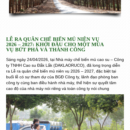
LỄ RA QUÂN CHẾ BIẾN MỦ NIÊN VỤ
2026 – 2027: KHỞI ĐẦU CHO MỘT MÙA
VỤ BỨT PHÁ VÀ THÀNH CÔNG
Sáng ngày 24/04/2026, tại Nhà máy chế biến mủ cao su – Công
ty TNHH Cao su Đắk Lắk (DAKLAORUCO), đã long trọng diễn
ra Lễ ra quân chế biến mủ niên vụ 2026 – 2027, đặc biệt tại
buổi lễ có sự tham dự của BGĐ Công ty, lãnh đạo phòng ban
công ty cùng ban điều hành nhà máy, thể hiện sự quyết tâm
cao độ của nhà máy nói riêng và toàn công ty nói chung