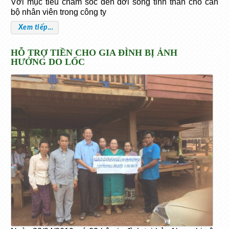
Với mục tiêu chăm sóc đến đời sống tinh thần cho cán
bộ nhân viên trong công ty
Xem tiếp...
HỖ TRỢ TIỀN CHO GIA ĐÌNH BỊ ẢNH
HƯỞNG DO LỐC