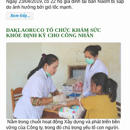
Ngày 23/04/2019, có 22 hộ gia đình tại bản Naom bị sập
do ảnh hưởng bởi gió lốc mạnh.
Xem tiếp...
DAKLAORUCO TỔ CHỨC KHÁM SỨC
KHỎE ĐỊNH KỲ CHO CÔNG NHÂN
Nằm trong chuỗi hoạt động Xây dựng và phát triển bền
vững của Công ty, trong đó chú trọng yếu tố con người.