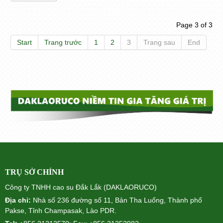
Page 3 of 3
Start
Trang trước
1
2
3
Trang sau
End
TRỤ SỞ CHÍNH
Công ty TNHH cao su Đắk Lắk (DAKLAORUCO)
Địa chỉ:
Nhà số 236 đường số 11, Bản Tha Luống, Thành phố
Pakse, Tỉnh Champasak, Lào PDR.