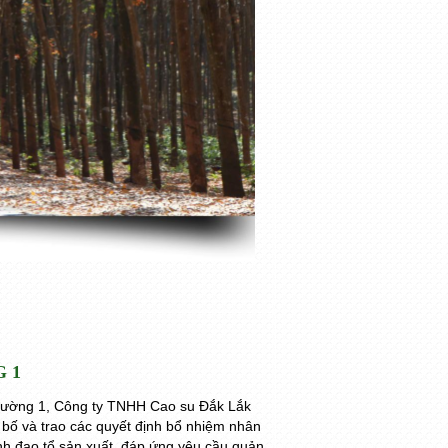
 1
trường 1, Công ty TNHH Cao su Đắk Lắk
 bố và trao các quyết định bổ nhiệm nhân
nh đạo tổ sản xuất, đáp ứng yêu cầu quản