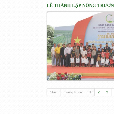
LỄ THÀNH LẬP NÔNG TRƯỜN
Start
Trang trước
1
2
3