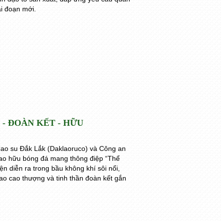
ai đoạn mới.
- ĐOÀN KẾT - HỮU
ao su Đắk Lắk (Daklaoruco) và Công an
iao hữu bóng đá mang thông điệp “Thể
ện diễn ra trong bầu không khí sôi nổi,
hao cao thượng và tinh thần đoàn kết gắn