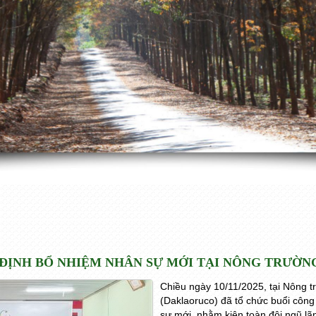
ỊNH BỔ NHIỆM NHÂN SỰ MỚI TẠI NÔNG TRƯỜNG
Chiều ngày 10/11/2025, tại Nông 
(Daklaoruco) đã tổ chức buổi công
sự mới, nhằm kiện toàn đội ngũ lã