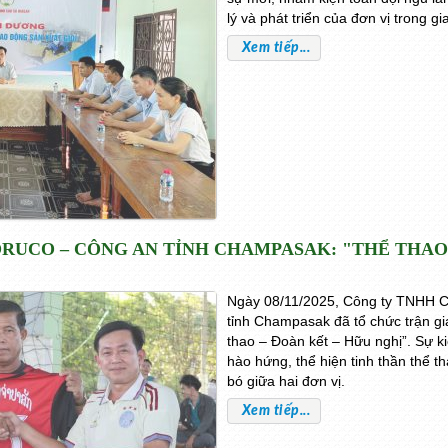
lý và phát triển của đơn vị trong gi
Xem tiếp...
UCO – CÔNG AN TỈNH CHAMPASAK: "THỂ THAO 
Ngày 08/11/2025, Công ty TNHH C
tỉnh Champasak đã tổ chức trận g
thao – Đoàn kết – Hữu nghị”. Sự ki
hào hứng, thể hiện tinh thần thể t
bó giữa hai đơn vị.
Xem tiếp...