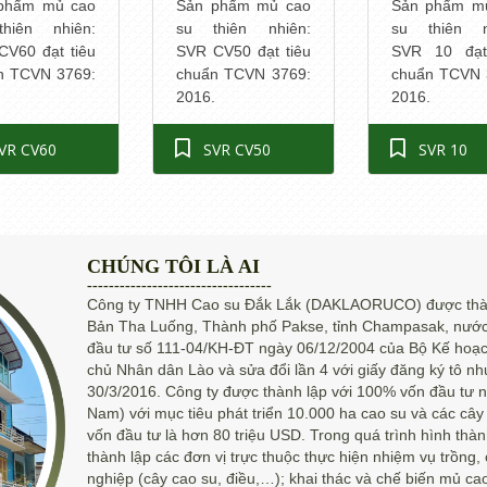
phẩm mủ cao
Sản phẩm mủ cao
Sản phẩm m
hiên nhiên:
su thiên nhiên:
su thiên n
CV60 đạt tiêu
SVR CV50 đạt tiêu
SVR 10 đạt
n TCVN 3769:
chuẩn TCVN 3769:
chuẩn TCVN 
.
2016.
2016.
VR CV60
SVR CV50
SVR 10
CHÚNG TÔI LÀ AI
----------------------------------
Công ty TNHH Cao su Đắk Lắk (DAKLAORUCO) được thành
Bản Tha Luống, Thành phố Pakse, tỉnh Champasak, nư
đầu tư số 111-04/KH-ĐT ngày 06/12/2004 của Bộ Kế hoạ
chủ Nhân dân Lào và sửa đổi lần 4 với giấy đăng ký tô 
30/3/2016. Công ty được thành lập với 100% vốn đầu tư
Nam) với mục tiêu phát triển 10.000 ha cao su và các cây
vốn đầu tư là hơn 80 triệu USD. Trong quá trình hình thành
thành lập các đơn vị trực thuộc thực hiện nhiệm vụ trồng
nghiệp (cây cao su, điều,…); khai thác và chế biến mủ ca