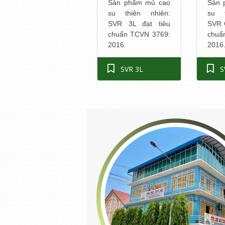
Sản phẩm mủ cao
Sản 
su thiên nhiên:
su t
SVR 3L đạt tiêu
SVR 
chuẩn TCVN 3769:
chuẩ
2016.
2016
SVR 3L
S