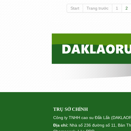
Start
Trang trước
1
2
TRỤ SỞ CHÍNH
Công ty TNHH cao su Đắk Lắk (DAKLA
Địa chỉ:
Nhà số 236 đường số 11, Bản Th