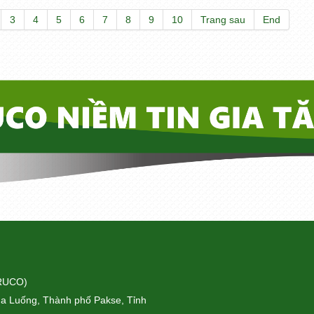
3
4
5
6
7
8
9
10
Trang sau
End
ORUCO)
a Luống, Thành phố Pakse, Tỉnh