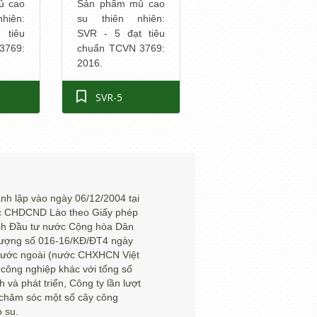
Sản phẩm mủ cao
ủ cao
su thiên nhiên:
hiên:
SVR - 5 đạt tiêu
 tiêu
chuẩn TCVN 3769:
3769:
2016.
SVR-5
 lập vào ngày 06/12/2004 tại
ớc CHDCND Lào theo Giấy phép
ch Đầu tư nước Cộng hòa Dân
nhượng số 016-16/KĐ/ĐT4 ngày
 nước ngoài (nước CHXHCN Việt
 công nghiệp khác với tổng số
 và phát triển, Công ty lần lượt
, chăm sóc một số cây công
o su.