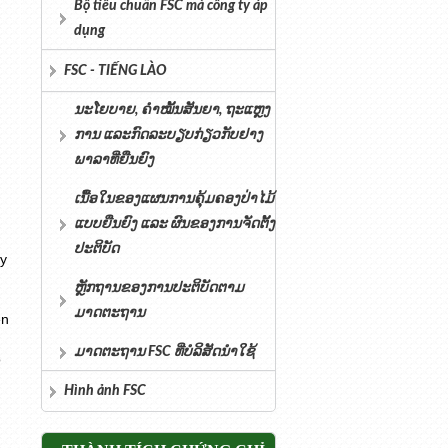
Bộ tiêu chuẩn FSC mà công ty áp
dụng
FSC - TIẾNG LÀO
ນະໂຍບາຍ, ຄໍາໝັ້ນສັນຍາ, ຖະແຫຼງ
ການ ແລະກົດລະບຽບກ່ຽວກັບຢາງ
ພາລາທີ່ຍືນຍົງ
ເນື້ອໃນຂອງແຜນການຄຸ້ມຄອງປ່າໄມ້
ແບບຍືນຍົງ ແລະ ຜົນຂອງການຈັດຕັ້ງ
ປະຕິບັດ
áy
ຫຼັກຖານຂອງການປະຕິບັດຕາມ
ມາດຕະຖານ
ễn
ມາດຕະຖານ FSC ທີ່ບໍລິສັດນຳໃຊ້
ó
Hình ảnh FSC